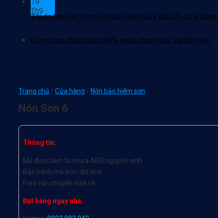
19
Th9
7 lý do bạn nên chọn nón bảo hiểm nửa đầu khi đi lại hằng
Uống nước đúng cách: 90% người đang mắc sai lầm này
Trang chủ
/
Cửa hàng
/
Nón bảo hiểm sơn
Nón Sơn 6
Thông tin:
Mũ được làm từ nhựa ABS nguyên sinh
Bảo hành mũ trọn đời nha
Free vận chuyển nữa nè
Đặt hàng ngay nha: