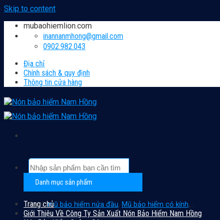
Skip to content
mubaohiemlion.com
inannanmhong@gmail.com
0902.982.043
Địa chỉ
Chính sách & quy định
Thông tin cửa hàng
Danh mục sản phẩm
Trang chủ
Gợi ý:
mũ bảo hiểm nửa đầu
,
Mũ bảo hiểm có kính
,...
Giới Thiệu Về Công Ty Sản Xuất Nón Bảo Hiểm Nam Hồng