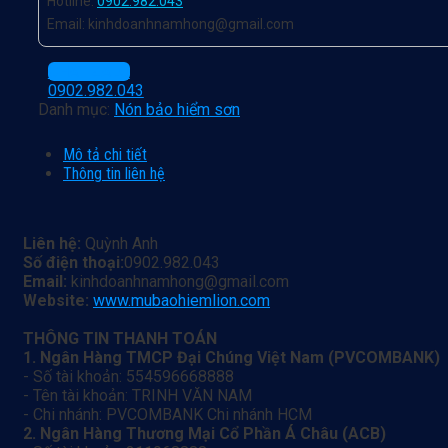
Hotline:
0902.982.043
Email: kinhdoanhnamhong@gmail.com
CHAT ZALO
0902.982.043
Danh mục:
Nón bảo hiểm sơn
Mô tả chi tiết
Thông tin liên hệ
Liên hệ:
Quỳnh Anh
Số điện thoại:
0902.982.043
Email:
kinhdoanhnamhong@gmail.com
Website:
www.mubaohiemlion.com
THÔNG TIN THANH TOÁN
1. Ngân Hàng TMCP Đại Chúng Việt Nam (PVCOMBANK)
- Số tài khoản: 554596668888
- Tên tài khoản: TRINH VĂN NAM
- Chi nhánh: PVCOMBANK Chi nhánh HCM
2. Ngân Hàng Thương Mại Cổ Phần Á Châu (ACB)