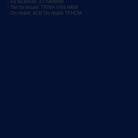
- Số tài khoản: 311968888
- Tên tài khoản: TRINH VĂN NAM
- Chi nhánh: ACB Chi nhánh TP.HCM