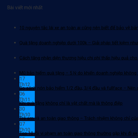
Bài viết mới nhất
10 nguyên tắc lái xe an toàn ai cũng nên biết để bảo vệ bả
Quà tặng doanh nghiệp dưới 100k – Giải pháp tiết kiệm nh
Cách tăng nhận diện thương hiệu chi phí thấp hiệu quả ch
Mũ bảo hiểm quà tặng – 5 lý do khiến doanh nghiệp không
17
Th12
So sánh nón bảo hiểm 1/2 đầu, 3/4 đầu và fullface – Nên 
06
Th11
Khi quà tặng không chỉ là vật chất mà là thông điệp
30
Th10
Trẻ em và an toàn giao thông – Trách nhiệm không chỉ của
07
Th10
Top 10 lỗi vi phạm an toàn giao thông thường gặp khi đi x