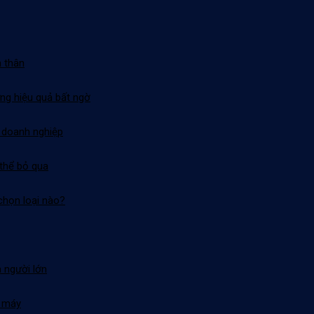
n thân
ưng hiệu quả bất ngờ
o doanh nghiệp
 thể bỏ qua
chọn loại nào?
 người lớn
e máy