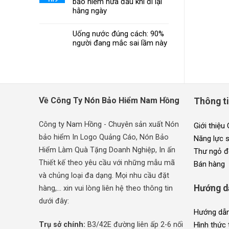
bảo hiểm nửa đầu khi đi lại
hằng ngày
Uống nước đúng cách: 90%
người đang mắc sai lầm này
Về Công Ty Nón Bảo Hiểm Nam Hồng
Thông t
Công ty Nam Hồng - Chuyên sản xuất Nón
Giới thiệu
bảo hiểm In Logo Quảng Cáo, Nón Bảo
Năng lực 
Hiểm Làm Quà Tặng Doanh Nghiệp, In ấn
Thư ngỏ đ
Thiết kế theo yêu cầu với những mẫu mã
Bán hàng
và chủng loại đa dạng. Mọi nhu cầu đặt
Hướng d
hàng,... xin vui lòng liên hệ theo thông tin
dưới đây:
Hướng dẫn
Trụ sở chính:
B3/42E đường liên ấp 2-6 nối
Hình thức 