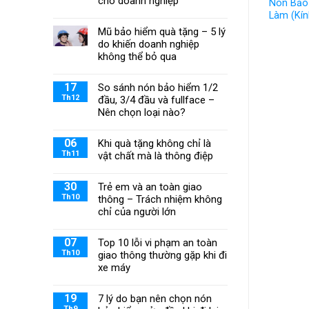
cho doanh nghiệp
Nón Bảo
Làm (Kín
Mũ bảo hiểm quà tặng – 5 lý
do khiến doanh nghiệp
không thể bỏ qua
17
So sánh nón bảo hiểm 1/2
Th12
đầu, 3/4 đầu và fullface –
Nên chọn loại nào?
06
Khi quà tặng không chỉ là
Th11
vật chất mà là thông điệp
30
Trẻ em và an toàn giao
Th10
thông – Trách nhiệm không
chỉ của người lớn
07
Top 10 lỗi vi phạm an toàn
Th10
giao thông thường gặp khi đi
xe máy
19
7 lý do bạn nên chọn nón
Th9