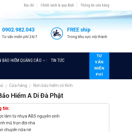
Địa chỉ
Chính sách & quy định
Thông tin cửa hàng
0902.982.043
FREE ship
Tư vấn miễn phí 24/7
Trong khu vực nội thành
TƯ
N BẢO HIỂM QUẢNG CÁO
TIN TỨC
VẤN
MIỄN
PHÍ
hủ
Cửa hàng
Nón bảo hiểm có Kính
/
/
Bảo Hiểm A Di Đà Phật
 tin:
c làm từ nhựa ABS nguyên sinh
nh mũ trọn đời nha
ận chuyển nữa nè