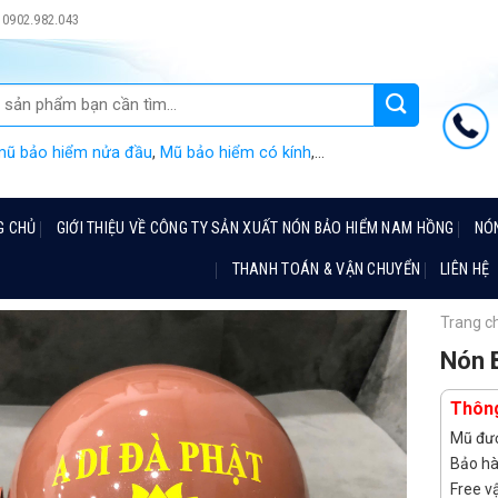
0902.982.043
mũ bảo hiểm nửa đầu
,
Mũ bảo hiểm có kính
,...
G CHỦ
GIỚI THIỆU VỀ CÔNG TY SẢN XUẤT NÓN BẢO HIỂM NAM HỒNG
NÓ
THANH TOÁN & VẬN CHUYỂN
LIÊN HỆ
Trang c
Nón 
Thông
Mũ đượ
Bảo hà
Free v