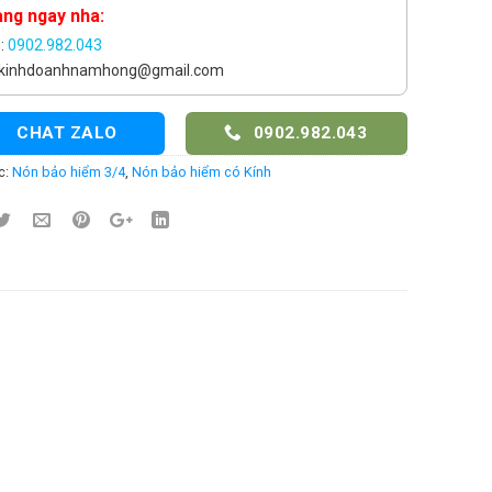
àng ngay nha:
e:
0902.982.043
: kinhdoanhnamhong@gmail.com
CHAT ZALO
0902.982.043
c:
Nón bảo hiểm 3/4
,
Nón bảo hiểm có Kính