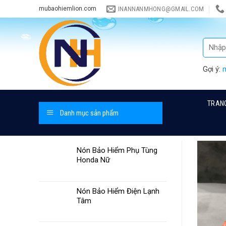
Skip
INANNANMHONG@GMAIL.COM
mubaohiemlion.com
to
content
Gợi ý:
TRAN
Danh mục sản phẩm
Nón Bảo Hiểm Phụ Tùng
Honda Nữ
Nón Bảo Hiểm Điện Lạnh
Tâm