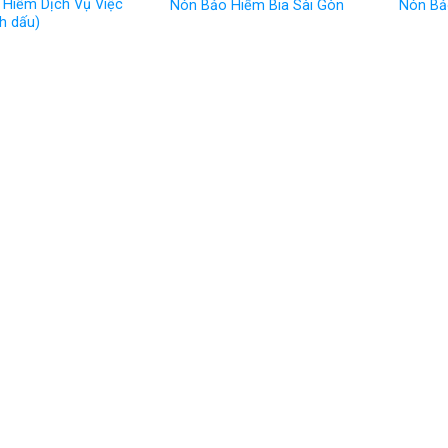
 Hiểm Dịch Vụ Việc
Nón Bảo Hiểm Bia Sài Gòn
Nón Bả
h dấu)