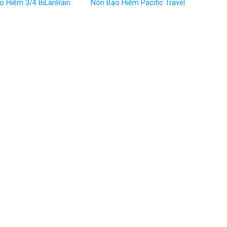
Nón B
o Hiểm 3/4 BiLanRain
Nón Bảo Hiểm Pacific Travel
Khươn