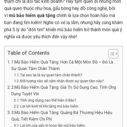
thậm chí là đối tác kinh doanh? Hãy tạm quên đi những món
quà quen thuộc như hoa, gấu bông hay đồ công nghệ, bởi
vì
mũ bảo hiểm quà tặng
chính là lựa chọn hoàn hảo mà
bạn đang tìm kiếm! Nghe có vẻ lạ lẫm, nhưng hãy cùng khám
phá 5 lý do “đốn tim” khiến mũ bảo hiểm trở thành món quà ý
nghĩa và được yêu thích đến vậy nhé!
Table of Contents
1.Mũ Bảo Hiểm Quà Tặng: Hơn Cả Một Món Đồ – Đó Là
Sự Quan Tâm Chân Thành
Tại sao lại là sự quan tâm chân thành?
Đối tượng nào sẽ cảm nhận được sự quan tâm này?
2.Mũ Bảo Hiểm Quà Tặng: Giá Trị Sử Dụng Cao, Tính Ứng
Dụng Tuyệt Vời
Tính ứng dụng cao thể hiện ở đâu?
Lợi ích kinh tế khi tặng mũ bảo hiểm:
3.Mũ Bảo Hiểm Quà Tặng: Quảng Bá Thương Hiệu Hiệu
Quả, Tiết Kiệm Chi Phí
Lợi ích của việc in logo lên mũ bảo hiểm: