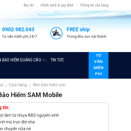
Địa chỉ
Chính sách & quy định
Thông tin cửa hàng
0902.982.043
FREE ship
Tư vấn miễn phí 24/7
Trong khu vực nội thành
TƯ
N BẢO HIỂM QUẢNG CÁO
TIN TỨC
VẤN
MIỄN
PHÍ
hủ
Cửa hàng
Nón bảo hiểm sơn
/
/
Bảo Hiểm SAM Mobile
 tin:
c làm từ nhựa ABS nguyên sinh
nh mũ trọn đời nha
ận chuyển nữa nè