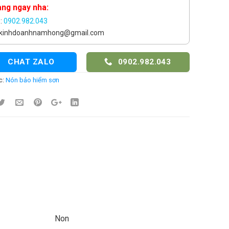
àng ngay nha:
e:
0902.982.043
: kinhdoanhnamhong@gmail.com
CHAT ZALO
0902.982.043
c:
Nón bảo hiểm sơn
Non