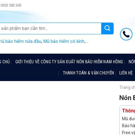
0902.982.043
mũ bảo hiểm nửa đầu
,
Mũ bảo hiểm có kính
,...
G CHỦ
GIỚI THIỆU VỀ CÔNG TY SẢN XUẤT NÓN BẢO HIỂM NAM HỒNG
NÓ
THANH TOÁN & VẬN CHUYỂN
LIÊN HỆ
Trang c
Nón 
Thông
Mũ đượ
Bảo hà
Free v