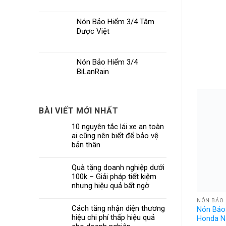
Nón Bảo Hiểm 3/4 Tâm
Dược Việt
Nón Bảo Hiểm 3/4
BiLanRain
BÀI VIẾT MỚI NHẤT
10 nguyên tắc lái xe an toàn
ai cũng nên biết để bảo vệ
bản thân
Quà tặng doanh nghiệp dưới
100k – Giải pháp tiết kiệm
nhưng hiệu quả bất ngờ
HIỂM SƠN
NÓN BẢO HIỂM SƠN
NÓN BẢO 
Cách tăng nhận diện thương
Nón Bảo
 2
Nón Bảo Hiểm Thép VinaOne
hiệu chi phí thấp hiệu quả
Honda 