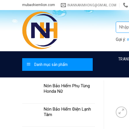
Skip
INANNANMHONG@GMAIL.COM
mubaohiemlion.com
to
content
Gợi ý:
TRAN
Danh mục sản phẩm
Nón Bảo Hiểm Phụ Tùng
Honda Nữ
Nón Bảo Hiểm Điện Lạnh
Tâm