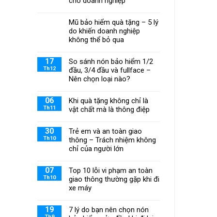
cho doanh nghiệp
Mũ bảo hiểm quà tặng – 5 lý
do khiến doanh nghiệp
không thể bỏ qua
17
So sánh nón bảo hiểm 1/2
Th12
đầu, 3/4 đầu và fullface –
Nên chọn loại nào?
06
Khi quà tặng không chỉ là
Th11
vật chất mà là thông điệp
30
Trẻ em và an toàn giao
Th10
thông – Trách nhiệm không
chỉ của người lớn
07
Top 10 lỗi vi phạm an toàn
Th10
giao thông thường gặp khi đi
xe máy
19
7 lý do bạn nên chọn nón
Th9