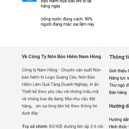
bảo hiểm nửa đầu khi đi lại
hằng ngày
Uống nước đúng cách: 90%
người đang mắc sai lầm này
Về Công Ty Nón Bảo Hiểm Nam Hồng
Thông t
Công ty Nam Hồng - Chuyên sản xuất Nón
Giới thiệu
bảo hiểm In Logo Quảng Cáo, Nón Bảo
Năng lực 
Hiểm Làm Quà Tặng Doanh Nghiệp, In ấn
Thư ngỏ đ
Thiết kế theo yêu cầu với những mẫu mã
Bán hàng
và chủng loại đa dạng. Mọi nhu cầu đặt
Hướng d
hàng,... xin vui lòng liên hệ theo thông tin
dưới đây:
Hướng dẫn
Trụ sở chính:
B3/42E đường liên ấp 2-6 nối
Hình thức 